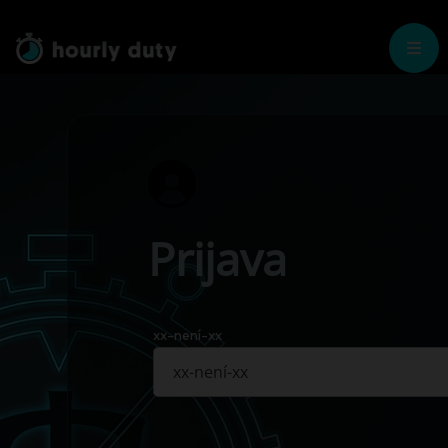
Prijava
xx-není-xx