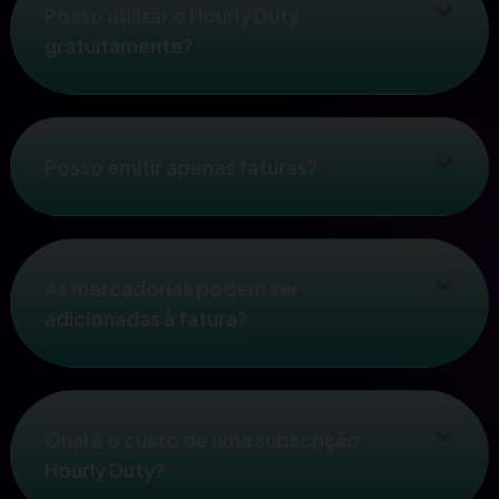
Posso utilizar o Hourly Duty
gratuitamente?
Posso emitir apenas faturas?
As mercadorias podem ser
adicionadas à fatura?
Qual é o custo de uma subscrição
Hourly Duty?